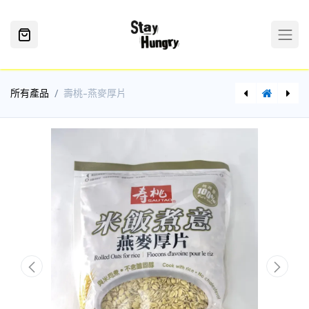
所有產品
壽桃-燕麥厚片