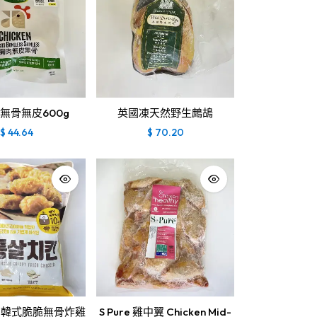
無骨無皮600g
英國凍天然野生鷓鴣
$
44.64
$
70.20
ME韓式脆脆無骨炸雞
S Pure 雞中翼 Chicken Mid-