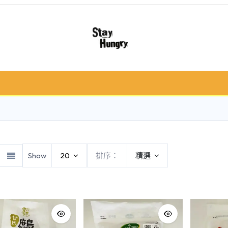
冷凍肉類
急凍食/甜品
鮮果類
禮品籃 /
Show
20
排序：
精選
類
海鮮類
牛肉
豬肉
羊肉