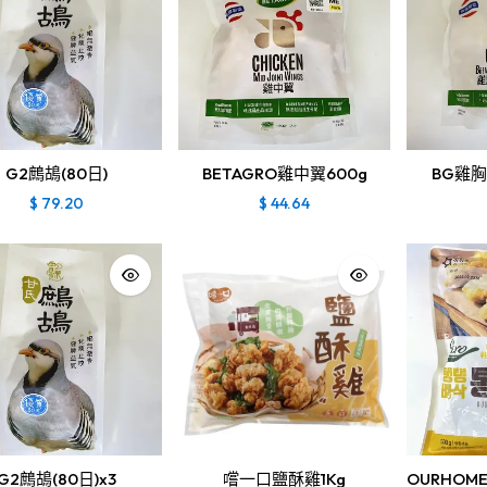
G2鷓鴣(80日)
BETAGRO雞中翼600g
BG雞胸
$
79.20
$
44.64
G2鷓鴣(80日)x3
嚐一口鹽酥雞1Kg
OURHO