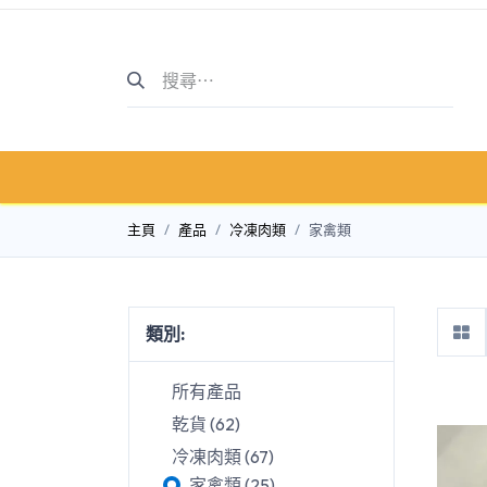
主頁
商店介紹
商店
主頁
產品
冷凍肉類
家禽類
類別:
所有產品
家禽
乾貨
(
62
)
冷凍肉類
(
67
)
家禽類
(
25
)