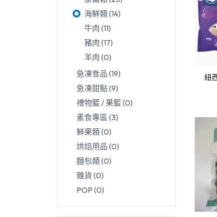
海鮮類
(
14
)
牛肉
(
11
)
豬肉
(
17
)
羊肉
(
0
)
急凍食品
(
19
)
紐西
急凍甜點
(
9
)
禮物籃 / 果籃
(
0
)
素食專區
(
3
)
鮮果類
(
0
)
烘焙用品
(
0
)
麵包類
(
0
)
雜貨
(
0
)
POP
(
0
)