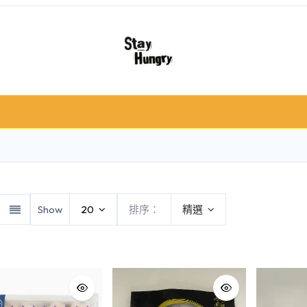
冷凍肉類
急凍食/甜品
鮮果類
禮品籃 /
Show
20
排序：
精選
類
海鮮類
牛肉
豬肉
羊肉