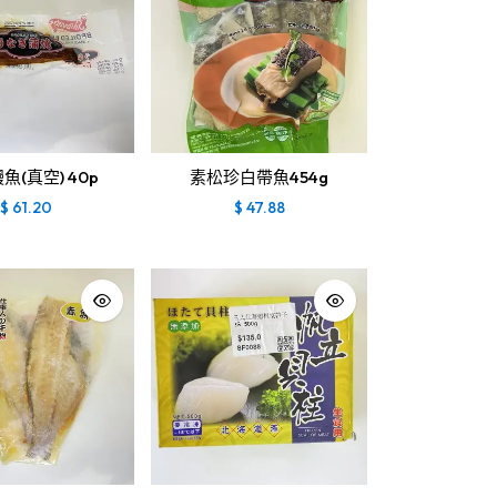
魚(真空) 40p
素松珍白帶魚454g
$
61.20
$
47.88