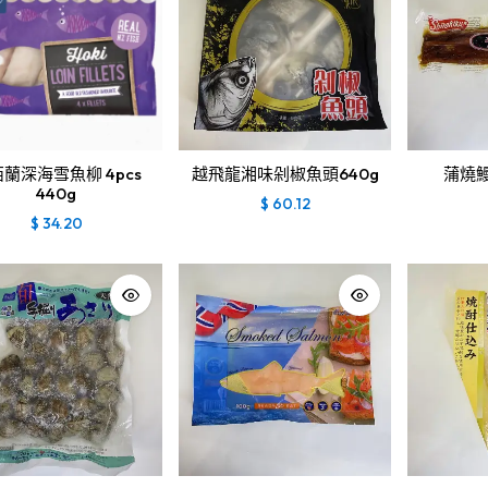
蘭深海雪魚柳 4pcs
越飛龍湘味剁椒魚頭640g
蒲燒鰻
440g
$
60.12
$
34.20