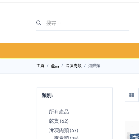
主頁
商店介紹
商店
主頁
產品
冷凍肉類
海鮮類
類別:
所有產品
家禽
乾貨
(
62
)
冷凍肉類
(
67
)
家禽類
(
25
)