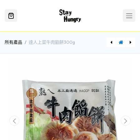
所有產品
達人上菜牛肉餡餅300g
DV 牛肉薯餅65G X 10