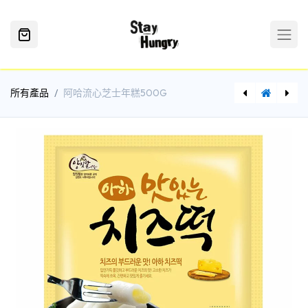
所有產品
阿哈流心芝士年糕500G
美式牛油班戟(甜)200G