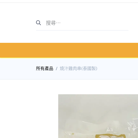
主頁
商店介紹
商店
所有產品
燒汁雞肉串(泰國製)