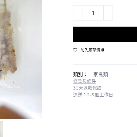
加入願望清單
類別：
家禽類
條款及條件
30天退款保證
運送：2-3 個工作日