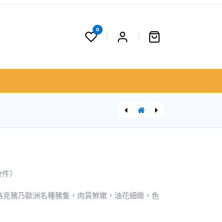
0
 果籃
聯絡我們
門市資料
加拿大無激素豬梅片(320G)
（2件）
杜洛克豬乃歐洲名種豬隻，肉質鮮嫰，油花細緻，色