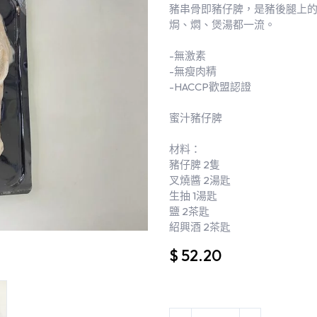
豬串骨即豬仔脾，是豬後腿上的
焗、燜、煲湯都一流。
-無激素
-無瘦肉精
-HACCP歡盟認證
蜜汁豬仔脾
材料：
豬仔脾 2隻
叉燒醬 2湯匙
生抽 1湯匙
鹽 2茶匙
紹興酒 2茶匙
$
52.20