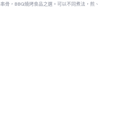
串骨，BBQ燒烤食品之選。可以不同煮法，煎、