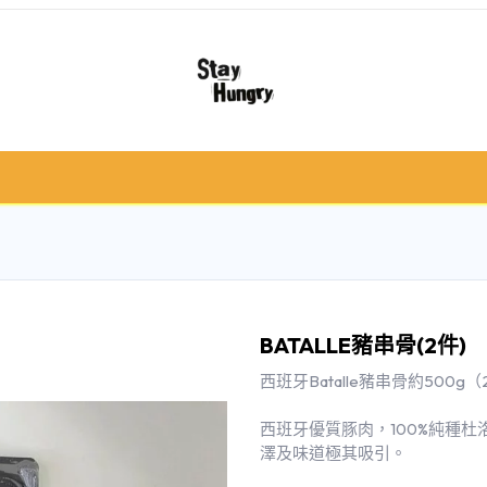
冷凍肉類
急凍食/甜品
鮮果類
禮品籃 /
BATALLE豬串骨(2件)
西班牙Batalle豬串骨約500g
西班牙優質豚肉，100%純種
澤及味道極其吸引。