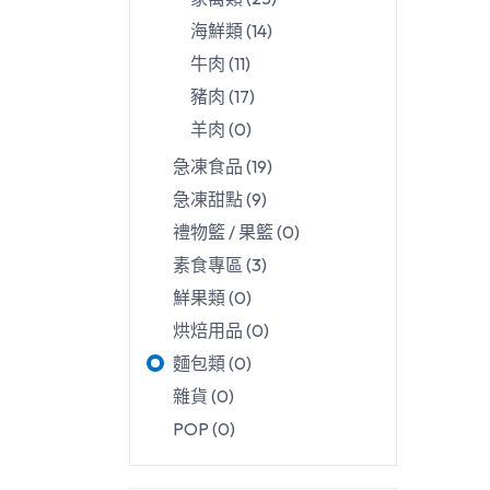
海鮮類
(
14
)
牛肉
(
11
)
豬肉
(
17
)
羊肉
(
0
)
急凍食品
(
19
)
急凍甜點
(
9
)
禮物籃 / 果籃
(
0
)
素食專區
(
3
)
鮮果類
(
0
)
烘焙用品
(
0
)
麵包類
(
0
)
雜貨
(
0
)
POP
(
0
)