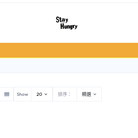
冷凍肉類
急凍食/甜品
鮮果類
禮品籃 /
Show
20
排序：
精選