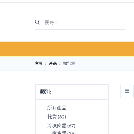
主頁
商店介紹
商店
主頁
產品
麵包類
類別:
所有產品
乾貨
(
62
)
冷凍肉類
(
67
)
家禽類
(
25
)