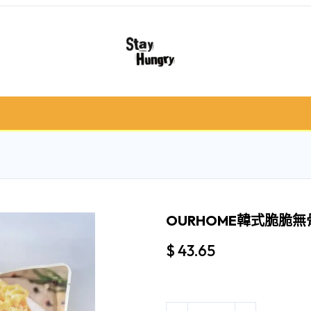
冷凍肉類
急凍食/甜品
鮮果類
禮品籃 /
OURHOME韓式脆脆無骨
$
43.65