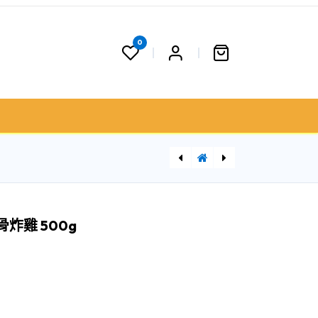
0
 果籃
聯絡我們
門市資料
S Pure 雞中翼 Chicken Mid-joint Wing
炸雞 500g