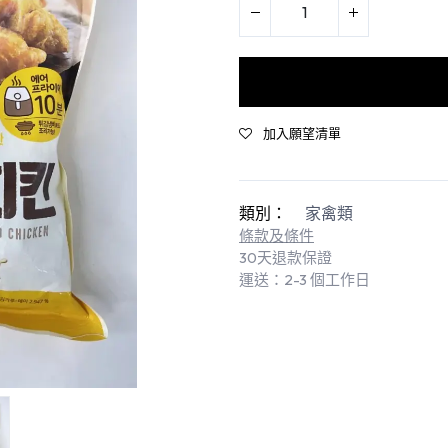
加入願望清單
類別：
家禽類
條款及條件
30天退款保證
運送：2-3 個工作日