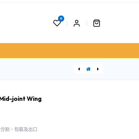
0
 果籃
聯絡我們
門市資料
[FZ0045,91200017] OURHOME韓式脆脆無骨炸雞 500g
id-joint Wing
、分割、包裝及出口