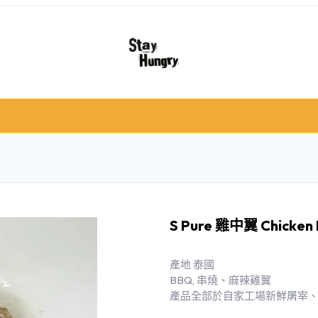
冷凍肉類
急凍食/甜品
鮮果類
禮品籃 /
S Pure 雞中翼 Chicken M
產地 泰國
BBQ, 串燒、麻辣雞翼
產品全部於自家工場新鮮屠宰